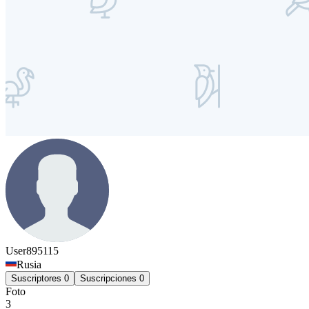
User895115
Rusia
Suscriptores
0
Suscripciones
0
Foto
3