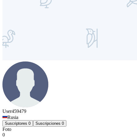
User459479
Rusia
Suscriptores
0
Suscripciones
0
Foto
0