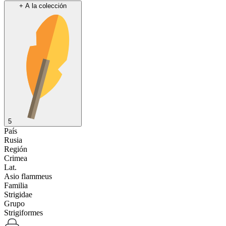
+
A la colección
5
País
Rusia
Región
Crimea
Lat.
Asio flammeus
Familia
Strigidae
Grupo
Strigiformes