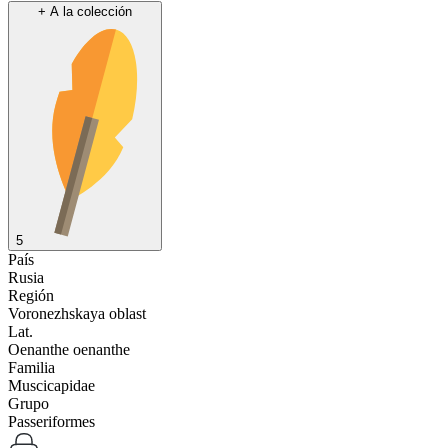
+
A la colección
5
País
Rusia
Región
Voronezhskaya oblast
Lat.
Oenanthe oenanthe
Familia
Muscicapidae
Grupo
Passeriformes