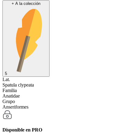
+
A la colección
5
Lat.
Spatula clypeata
Familia
Anatidae
Grupo
Anseriformes
Disponible en
PRO