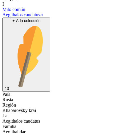
I
Mito común
Aegithalos caudatus
+
A la colección
10
País
Rusia
Región
Khabarovsky krai
Lat.
Aegithalos caudatus
Familia
Aegithalidae