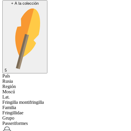
+
A la colección
5
País
Rusia
Región
Moscú
Lat.
Fringilla montifringilla
Familia
Fringillidae
Grupo
Passeriformes