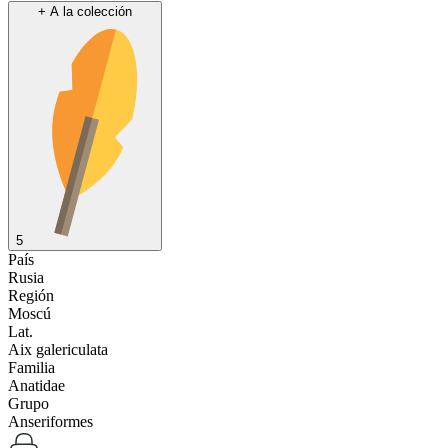
+
A la colección
5
País
Rusia
Región
Moscú
Lat.
Aix galericulata
Familia
Anatidae
Grupo
Anseriformes