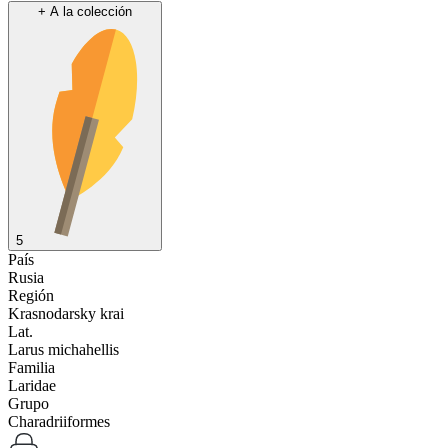
+
A la colección
5
País
Rusia
Región
Krasnodarsky krai
Lat.
Larus michahellis
Familia
Laridae
Grupo
Charadriiformes