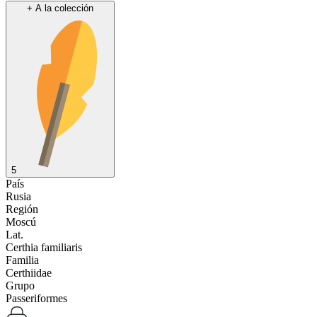
+
A la colección
5
País
Rusia
Región
Moscú
Lat.
Certhia familiaris
Familia
Certhiidae
Grupo
Passeriformes