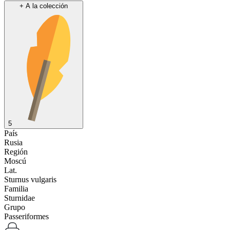
+
A la colección
5
País
Rusia
Región
Moscú
Lat.
Sturnus vulgaris
Familia
Sturnidae
Grupo
Passeriformes