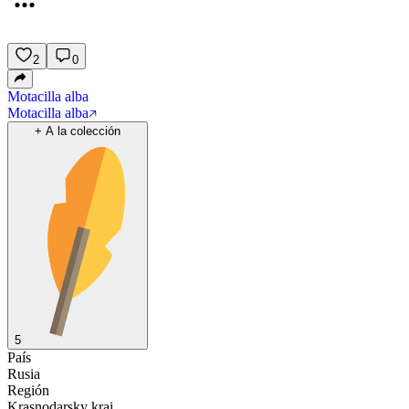
2
0
Motacilla alba
Motacilla alba
+
A la colección
5
País
Rusia
Región
Krasnodarsky krai