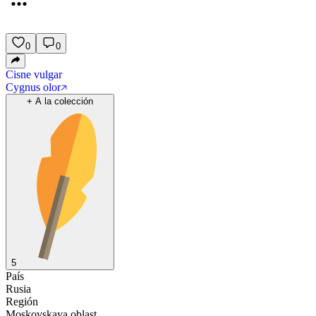
0
0
Cisne vulgar
Cygnus olor
+
A la colección
5
País
Rusia
Región
Moskovskaya oblast