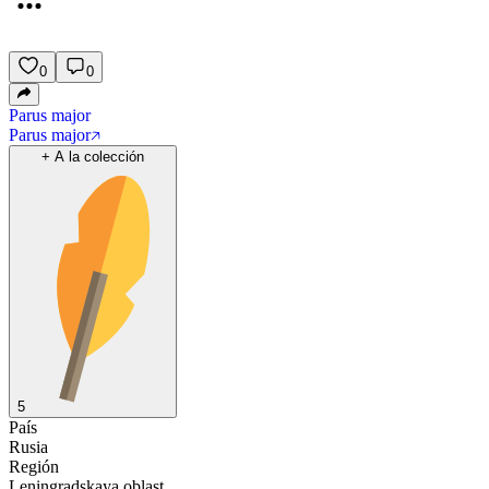
0
0
Parus major
Parus major
+
A la colección
5
País
Rusia
Región
Leningradskaya oblast