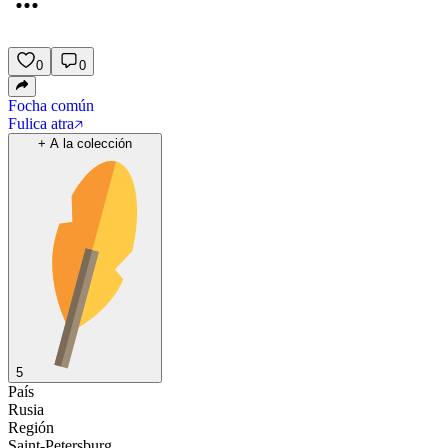
0
0
Focha común
Fulica atra
+
A la colección
5
País
Rusia
Región
Saint-Petersburg