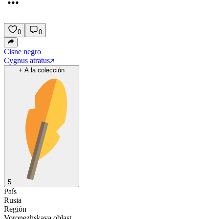
0
0
Cisne negro
Cygnus atratus
+
A la colección
5
País
Rusia
Región
Voronezhskaya oblast