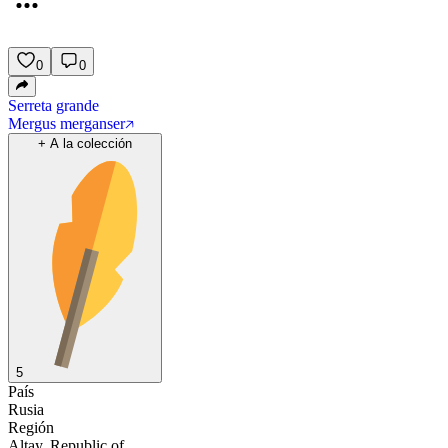
0
0
Serreta grande
Mergus merganser
+
A la colección
5
País
Rusia
Región
Altay, Republic of