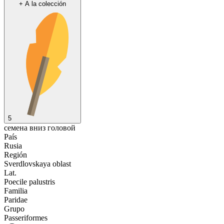
+
A la colección
5
семена вниз головой
País
Rusia
Región
Sverdlovskaya oblast
Lat.
Poecile palustris
Familia
Paridae
Grupo
Passeriformes