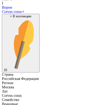
I
Ворон
Corvus corax
+
В коллекцию
10
Страна
Российская Федерация
Регион
Москва
Лат
Corvus corax
Семейство
Врановые