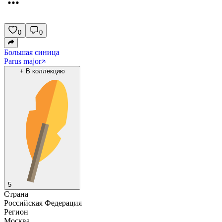
0
0
Большая синица
Parus major
+
В коллекцию
5
Страна
Российская Федерация
Регион
Москва