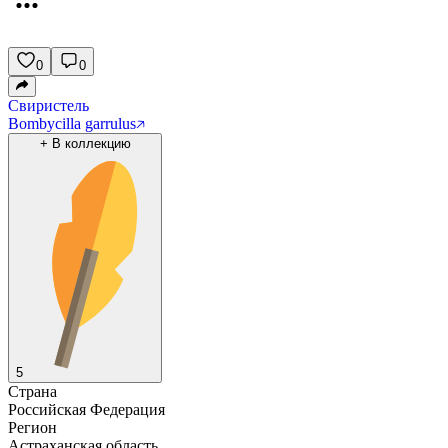
0
0
Свиристель
Bombycilla garrulus
+
В коллекцию
5
Страна
Российская Федерация
Регион
Астраханская область