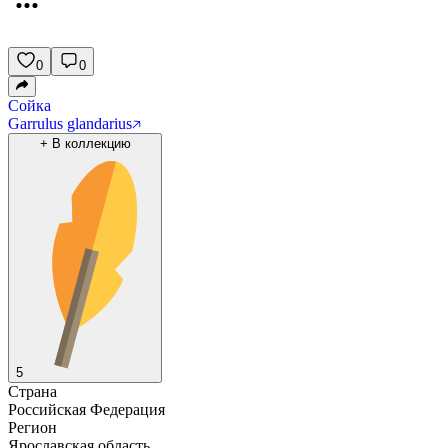
0
0
Сойка
Garrulus glandarius
+
В коллекцию
5
Страна
Российская Федерация
Регион
Ярославская область