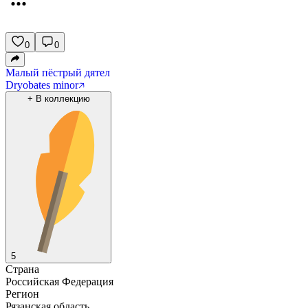
0
0
Малый пёстрый дятел
Dryobates minor
+
В коллекцию
5
Страна
Российская Федерация
Регион
Рязанская область