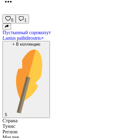
0
1
Пустынный сорокопут
Lanius pallidirostris
+
В коллекцию
5
Страна
Тунис
Регион
Махдия