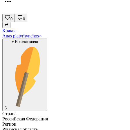
0
0
Кряква
Anas platyrhynchos
+
В коллекцию
5
Страна
Российская Федерация
Регион
Рязанская область