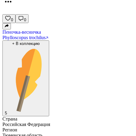
0
0
Пеночка-весничка
Phylloscopus trochilus
+
В коллекцию
5
Страна
Российская Федерация
Регион
Тюменская область