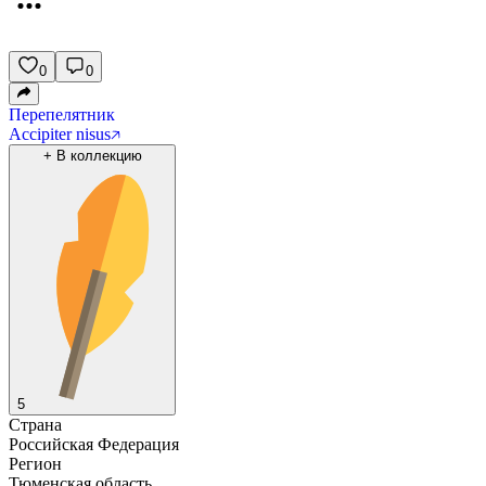
0
0
Перепелятник
Accipiter nisus
+
В коллекцию
5
Страна
Российская Федерация
Регион
Тюменская область