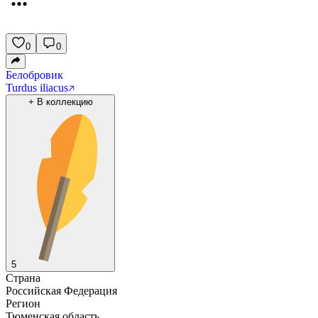
0
0
Белобровик
Turdus iliacus
+
В коллекцию
5
Страна
Российская Федерация
Регион
Тюменская область