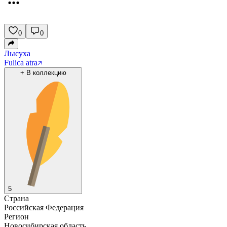
0
0
Лысуха
Fulica atra
+
В коллекцию
5
Страна
Российская Федерация
Регион
Новосибирская область