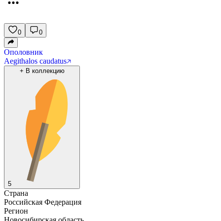
0
0
Ополовник
Aegithalos caudatus
+
В коллекцию
5
Страна
Российская Федерация
Регион
Новосибирская область