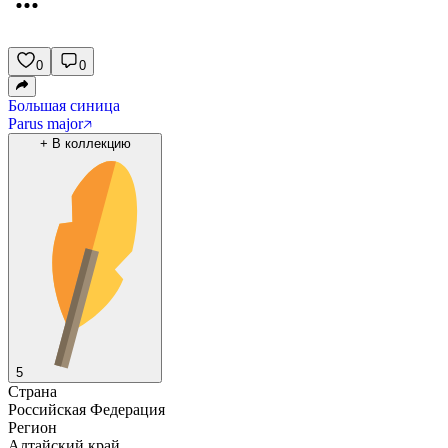
0
0
Большая синица
Parus major
+
В коллекцию
5
Страна
Российская Федерация
Регион
Алтайский край