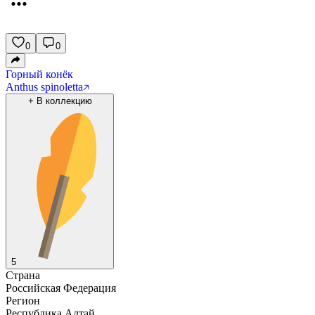
0
0
Горный конёк
Anthus spinoletta
+
В коллекцию
5
Страна
Российская Федерация
Регион
Республика Алтай