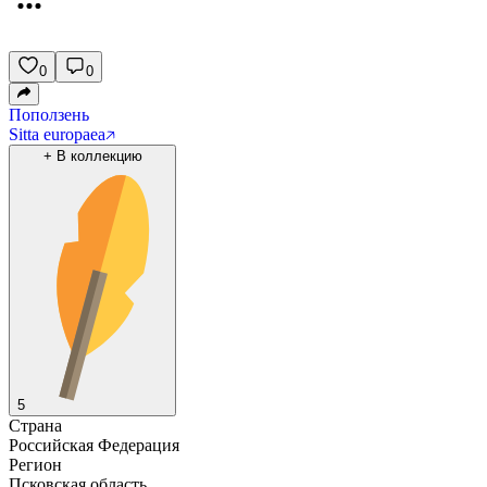
0
0
Поползень
Sitta europaea
+
В коллекцию
5
Страна
Российская Федерация
Регион
Псковская область