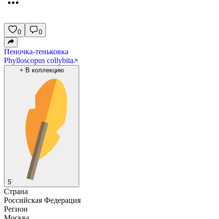
0
0
Пеночка-теньковка
Phylloscopus collybita
+
В коллекцию
5
Страна
Российская Федерация
Регион
Москва