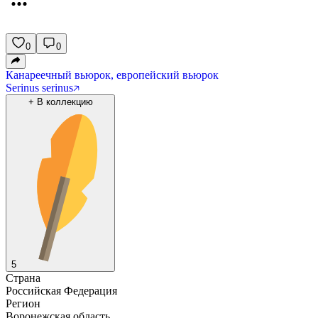
0
0
Канареечный вьюрок, европейский вьюрок
Serinus serinus
+
В коллекцию
5
Страна
Российская Федерация
Регион
Воронежская область