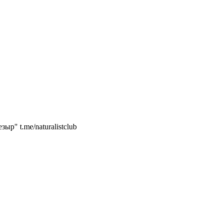
р" t.me/naturalistclub