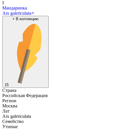
I
Мандаринка
Aix galericulata
+
В коллекцию
15
Страна
Российская Федерация
Регион
Москва
Лат
Aix galericulata
Семейство
Утиные