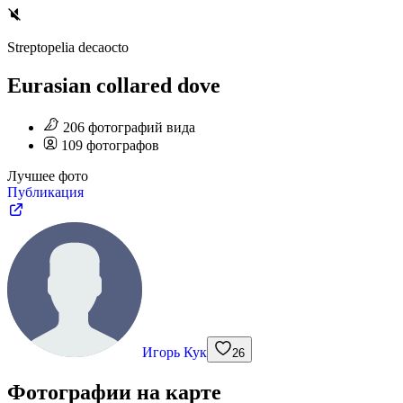
Streptopelia decaocto
Eurasian collared dove
206
фотографий
вида
109
фотографов
Лучшее фото
Публикация
Игорь Кук
26
Фотографии на карте